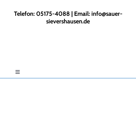
Zum
Inhalt
Telefon: 05175-4088 | Email:
info@sauer-
springen
sievershausen.de
Toggle
Navigation
Start
Rund ums Haus
Gartengestaltung