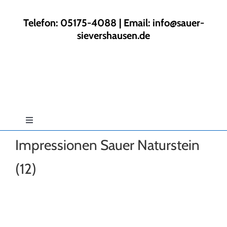
Zum
Inhalt
Telefon: 05175-4088 | Email:
info@sauer-
springen
sievershausen.de
Toggle
Navigation
Impressionen Sauer Naturstein
Start
(12)
Rund ums Haus
Gartengestaltung