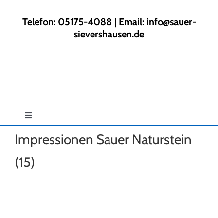
Zum
Inhalt
Telefon: 05175-4088 | Email:
info@sauer-
springen
sievershausen.de
Toggle
Navigation
Impressionen Sauer Naturstein
Start
(15)
Rund ums Haus
Gartengestaltung