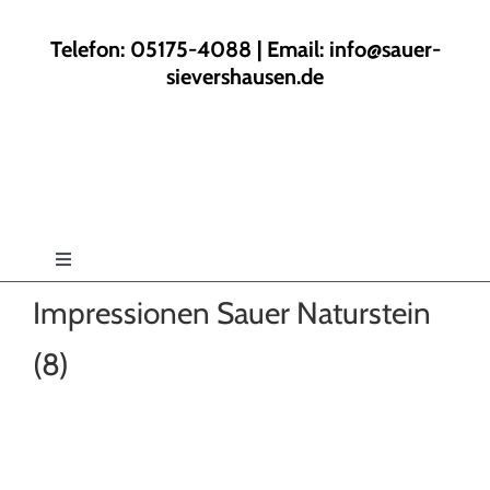
Zum
Inhalt
Telefon: 05175-4088 | Email:
info@sauer-
springen
sievershausen.de
Toggle
Navigation
Impressionen Sauer Naturstein
Start
(8)
Rund ums Haus
Gartengestaltung