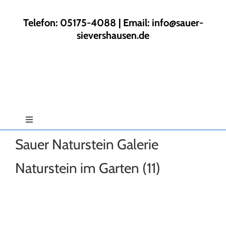
Zum
Inhalt
Telefon: 05175-4088 | Email:
info@sauer-
springen
sievershausen.de
Toggle
Navigation
Sauer Naturstein Galerie
Start
Naturstein im Garten (11)
Rund ums Haus
Gartengestaltung