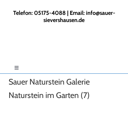
Zum
Inhalt
Telefon: 05175-4088 | Email:
info@sauer-
springen
sievershausen.de
Toggle
Navigation
Sauer Naturstein Galerie
Start
Naturstein im Garten (7)
Rund ums Haus
Gartengestaltung