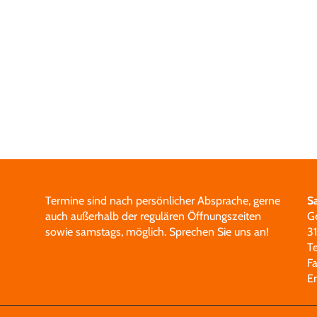
Termine sind nach persönlicher Absprache, gerne
S
auch außerhalb der regulären Öffnungszeiten
G
sowie samstags, möglich.
Sprechen Sie uns an!
3
T
F
E