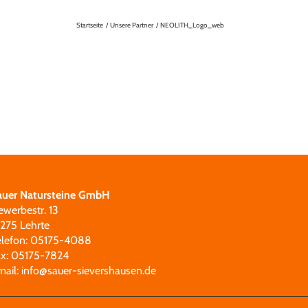
Startseite
Unsere Partner
NEOLITH_Logo_web
auer Natursteine GmbH
ewerbestr. 13
1275 Lehrte
elefon: 05175-4088
ax: 05175-7824
mail:
info@sauer-sievershausen.de