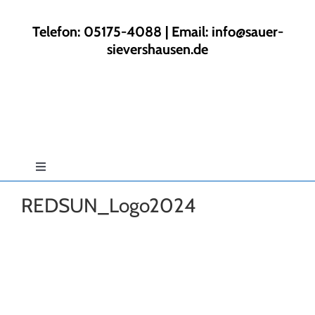
Zum
Inhalt
Telefon: 05175-4088 | Email:
info@sauer-
springen
sievershausen.de
Toggle
Navigation
REDSUN_Logo2024
Start
Rund ums Haus
Gartengestaltung