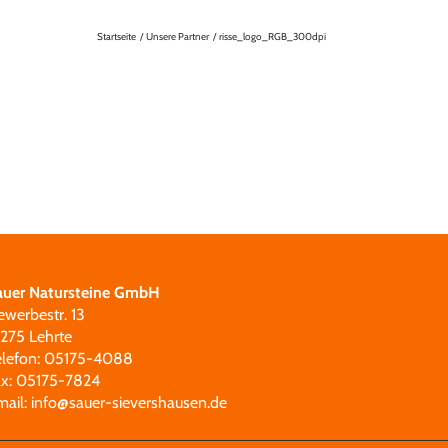
Startseite
Unsere Partner
risse_logo_RGB_300dpi
auer Natursteine GmbH
ewerbestr. 13
1275 Lehrte
elefon: 05175-4088
ax: 05175-7824
mail:
info@sauer-sievershausen.de