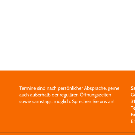
Termine sind nach persönlicher Absprache, gerne
S
auch außerhalb der regulären Öffnungszeiten
G
sowie samstags, möglich.
Sprechen Sie uns an!
3
T
F
E