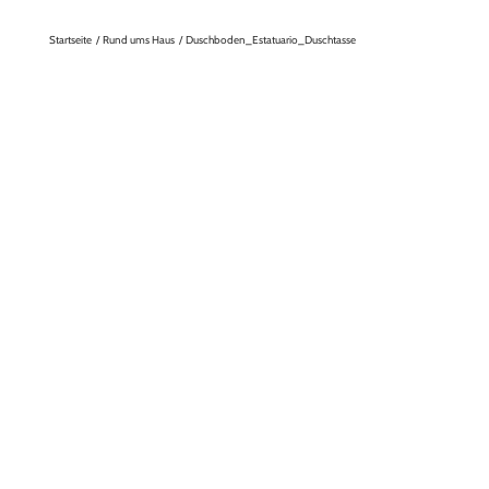
Startseite
Rund ums Haus
Duschboden_Estatuario_Duschtasse