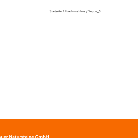
Startseite
Rund ums Haus
Treppe_5
auer Natursteine GmbH