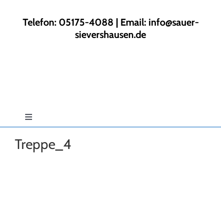
Zum
Inhalt
Telefon: 05175-4088 | Email:
info@sauer-
springen
sievershausen.de
Toggle
Navigation
Treppe_4
Start
Rund ums Haus
Gartengestaltung