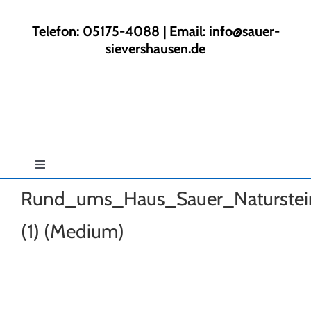
Zum
Inhalt
Telefon: 05175-4088 | Email:
info@sauer-
springen
sievershausen.de
Toggle
Navigation
Rund_ums_Haus_Sauer_Naturstei
Start
(1) (Medium)
Rund ums Haus
Gartengestaltung