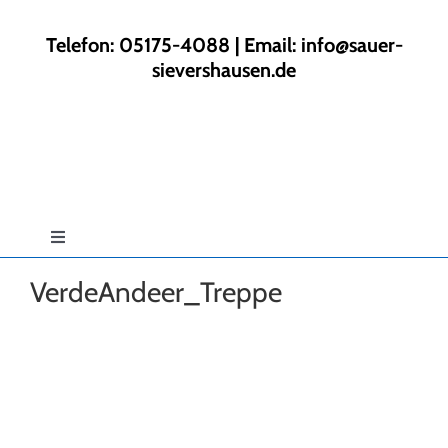
Zum
Inhalt
Telefon: 05175-4088 | Email:
info@sauer-
springen
sievershausen.de
Toggle
Navigation
VerdeAndeer_Treppe
Start
Rund ums Haus
Gartengestaltung