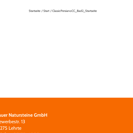
Startseite
Start
ClassicPersianoCC_Bad2_Startseite
auer Natursteine GmbH
ewerbestr. 13
1275 Lehrte