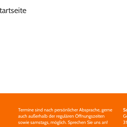
artseite
Termine sind nach persönlicher Absprache, gerne
S
auch außerhalb der regulären Öffnungszeiten
G
sowie samstags, möglich.
Sprechen Sie uns an!
3