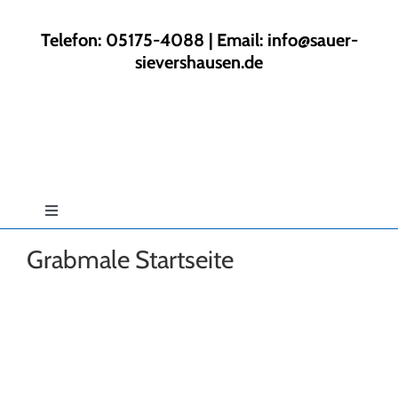
Zum
Inhalt
Telefon: 05175-4088 | Email:
info@sauer-
springen
sievershausen.de
Toggle
Navigation
Grabmale Startseite
Start
Rund ums Haus
Gartengestaltung